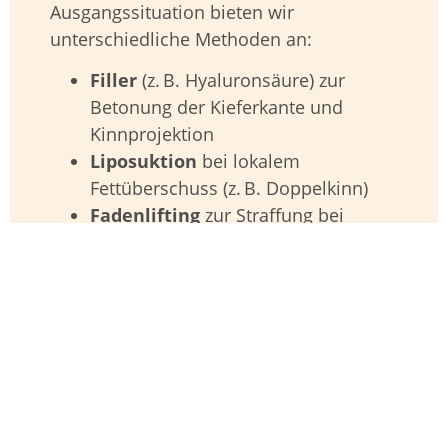
Ausgangssituation bieten wir
unterschiedliche Methoden an:
Filler
(z. B. Hyaluronsäure) zur
Betonung der Kieferkante und
Kinnprojektion
Liposuktion
bei lokalem
Fettüberschuss (z. B. Doppelkinn)
Fadenlifting
zur Straffung bei
beginnender Hauterschlaffung
Ziel:
Ein klar gezeichnetes, maskulines
Gesichtsprofil – sichtbar, aber nicht
übertrieben.