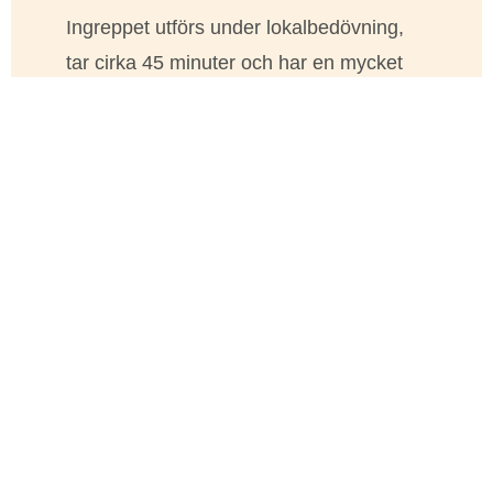
Ingreppet utförs under lokalbedövning,
tar cirka 45 minuter och har en mycket
kort återhämtningstid.
Resultat:
Varaktig, tydlig käklinje utan
överflödigt volym.
5. HIFU & peptider: huduppstramning
utan nålar
Det är inte alltid som volym eller
fettminskning behövs. Ibland är huden