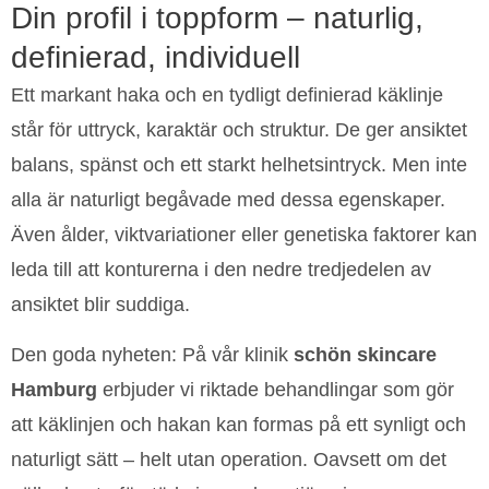
haka
av käklinje
Din profil i toppform – naturlig,
definierad, individuell
konturering
och haka
Ett markant haka och en tydligt definierad käklinje
i Hamburg
står för uttryck, karaktär och struktur. De ger ansiktet
i Hamburg
klara former,
balans, spänst och ett starkt helhetsintryck. Men inte
starkt uttryck
alla är naturligt begåvade med dessa egenskaper.
klara former, starkt
Även ålder, viktvariationer eller genetiska faktorer kan
uttryck
leda till att konturerna i den nedre tredjedelen av
ansiktet blir suddiga.
Den goda nyheten: På vår klinik
schön skincare
Hamburg
erbjuder vi riktade behandlingar som gör
att käklinjen och hakan kan formas på ett synligt och
naturligt sätt – helt utan operation. Oavsett om det