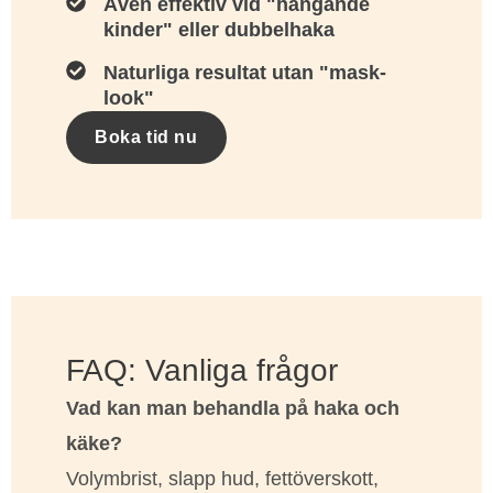
Även effektiv vid "hängande
kinder" eller dubbelhaka
Naturliga resultat utan "mask-
look"
Boka tid nu
FAQ: Vanliga frågor
Vad kan man behandla på haka och
käke?
Volymbrist, slapp hud, fettöverskott,